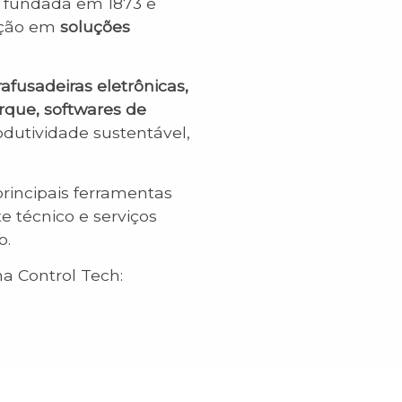
a fundada em 1873 e
ação em
soluções
afusadeiras eletrônicas,
rque, softwares de
utividade sustentável,
rincipais ferramentas
e técnico e serviços
o.
na Control Tech: