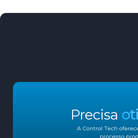
Precisa
ot
A Control Tech oferec
processo prod