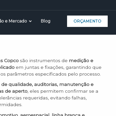
ão e Mercado
Blog
ORÇAMENTO
as Copco
são instrumentos de
medição e
plicado
em juntas e fixações, garantindo que
dos parâmetros especificados pelo processo.
e de qualidade, auditorias, manutenção e
as de aperto
, eles permitem confirmar se a
erâncias requeridas, evitando falhas,
ormidades.
omotivo, aeroespacial, linha branca e