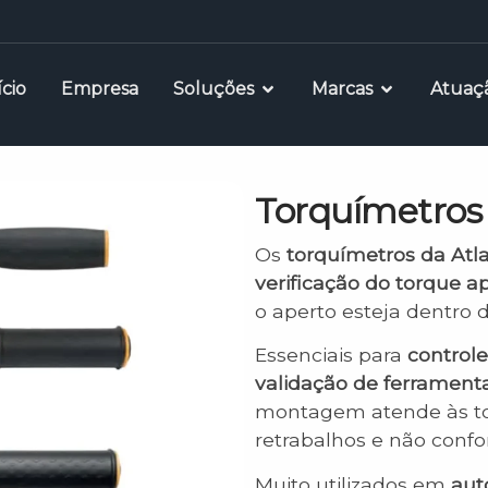
ício
Empresa
Soluções
Marcas
Atuaç
Torquímetros
Os
torquímetros da Atl
verificação do torque a
o aperto esteja dentro 
Essenciais para
control
validação de ferrament
montagem atende às tol
retrabalhos e não conf
Muito utilizados em
aut