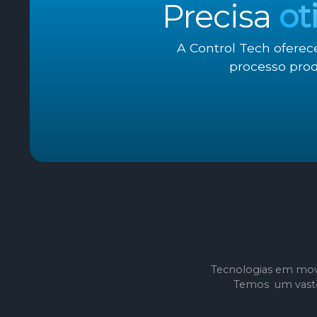
Precisa
ot
A Control Tech oferec
processo prod
Tecnologias em mov
Temos um vasto 