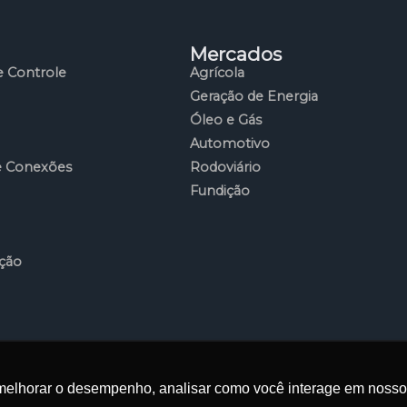
Mercados
 Controle
Agrícola
Geração de Energia
Óleo e Gás
Automotivo
e Conexões
Rodoviário
Fundição
ção
a Control Tech e acompanhar as tendências que movimentam 
melhorar o desempenho, analisar como você interage em nosso sit