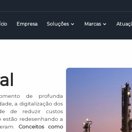
ício
Empresa
Soluções
Marcas
Atuaç
al
momento de profunda
ade, a digitalização dos
de de reduzir custos
e estão redesenhando a
peram.
Conceitos como