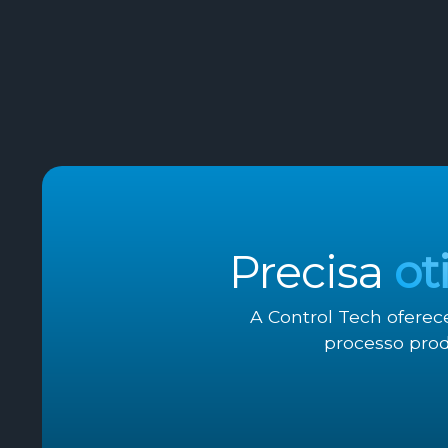
Precisa
ot
A Control Tech oferec
processo prod