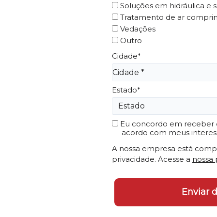
Soluções em hidráulica e s
Tratamento de ar comprim
Vedações
Outro
Cidade*
Cidade*
Cidade *
Estado*
Eu concordo em receber c
acordo com meus interes
A nossa empresa está compr
privacidade. Acesse a
nossa 
Enviar 