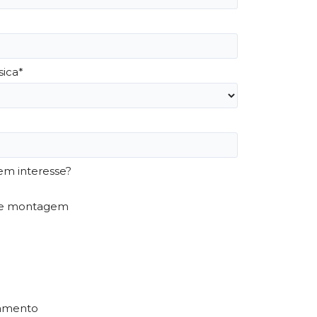
sica*
em interesse?
de montagem
ramento