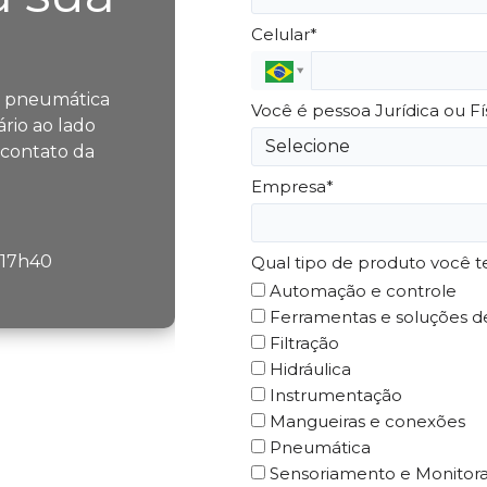
Celular*
, pneumática
Você é pessoa Jurídica ou Fí
rio ao lado
 contato da
Empresa*
s 17h40
Qual tipo de produto você t
Automação e controle
Ferramentas e soluções 
Filtração
Hidráulica
Instrumentação
Mangueiras e conexões
Pneumática
Sensoriamento e Monito