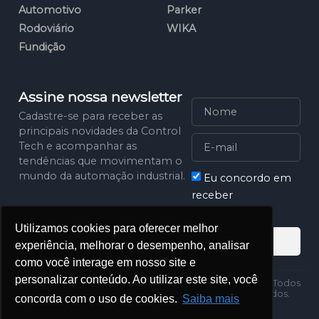
Automotivo
Parker
Rodoviário
WIKA
Fundição
Assine nossa newsletter
Cadastre-se para receber as
principais novidades da Control
Tech e acompanhar as
tendências que movimentam o
mundo da automação industrial.
Eu concordo em
receber
comunicações
Utilizamos cookies para oferecer melhor
Assinar
experiência, melhorar o desempenho, analisar
como você interage em nosso site e
personalizar conteúdo. Ao utilizar este site, você
Política de
2025 Control Tech. Todos
Privacidade
os direitos reservados.
concorda com o uso de cookies.
Saiba mais