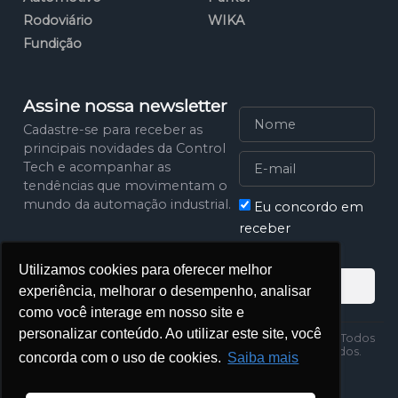
Rodoviário
WIKA
Fundição
Assine nossa newsletter
Cadastre-se para receber as
principais novidades da Control
Tech e acompanhar as
tendências que movimentam o
mundo da automação industrial.
Eu concordo em
receber
comunicações
Utilizamos cookies para oferecer melhor
Assinar
experiência, melhorar o desempenho, analisar
como você interage em nosso site e
personalizar conteúdo. Ao utilizar este site, você
Política de
2025 Control Tech. Todos
Privacidade
os direitos reservados.
concorda com o uso de cookies.
Saiba mais