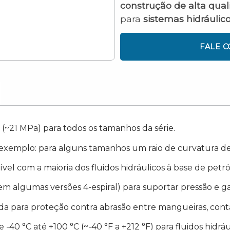
construção de alta qua
para
sistemas hidráulic
FALE 
 (~21 MPa) para todos os tamanhos da série.
exemplo: para alguns tamanhos um raio de curvatura de
el com a maioria dos fluidos hidráulicos à base de petról
(em algumas versões 4-espiral) para suportar pressão e ga
 para proteção contra abrasão entre mangueiras, contat
-40 °C até +100 °C (~-40 °F a +212 °F) para fluidos hidráu