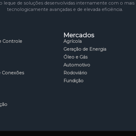
leque de soluções desenvolvidas internamente com o mais e
tecnologicamente avançadas e de elevada eficiência.
Mercados
 Controle
Agrícola
Geração de Energia
Óleo e Gás
Automotivo
e Conexões
Rodoviário
Fundição
ção
a Control Tech e acompanhar as tendências que movimentam 