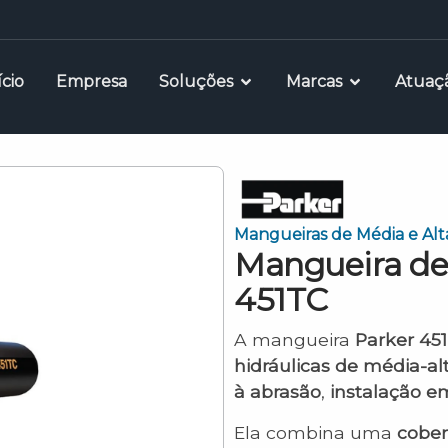
ício
Empresa
Soluções
Marcas
Atuaç
Mangueiras de Média e Alt
Mangueira de 
451TC
A mangueira
Parker 45
hidráulicas de média-al
à abrasão
,
instalação em
Ela combina uma
cober