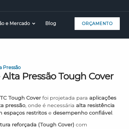
ão e Mercado
Blog
ORÇAMENTO
a Pressão
Alta Pressão Tough Cover
1TC Tough Cover
foi projetada para
aplicações
ta pressão
, onde é necessária
alta resistência
 espaços restritos
e
desempenho confiável
.
tura reforçada (Tough Cover)
com