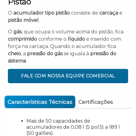
Pistão
O
acumulador tipo pistão
consiste de
carcaça
e
pistão móvel
.
O
gás
, que ocupa o volume acima do pistão, fica
comprimido
conforme o
líquido
é inserido com
força na carcaça. Quando o acumulador fica
cheio
, a
pressão do gás
se iguala à
pressão do
sistema
.
FALE COM NOSSA EQUIPE COMERCIAL
Características Técnicas
Certificações
Mais de 50 capacidades de
acumuladores de 0,08 l (5 pol3) a 189 l
(50 galões).